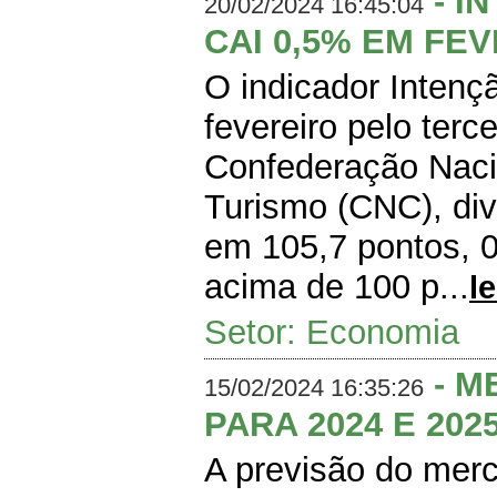
- I
20/02/2024 16:45:04
CAI 0,5% EM FE
O indicador Inten
fevereiro pelo terc
Confederação Naci
Turismo (CNC), div
em 105,7 pontos, 
acima de 100 p...
l
Setor: Economia
- M
15/02/2024 16:35:26
PARA 2024 E 202
A previsão do merc