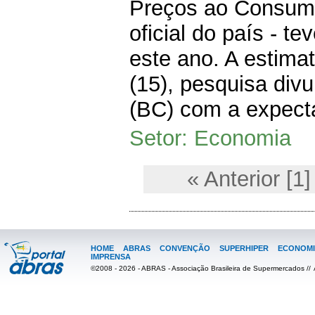
Preços ao Consumid
oficial do país - 
este ano. A estimat
(15), pesquisa div
(BC) com a expectat
Setor: Economia
« Anterior [1]
HOME
ABRAS
CONVENÇÃO
SUPERHIPER
ECONOMI
IMPRENSA
©2008 - 2026 - ABRAS - Associação Brasileira de Supermercados //