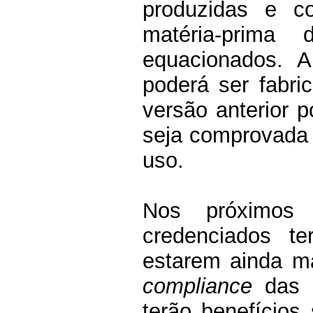
produzidas e c
matéria-prima 
equacionados. 
poderá ser fabri
versão anterior p
seja comprovada 
uso.
Nos próximos
credenciados te
estarem ainda m
compliance
das g
terão benefícios