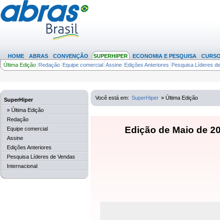
HOME
ABRAS
CONVENÇÃO
SUPERHIPER
ECONOMIA E PESQUISA
CURS
Última Edição
Redação
Equipe comercial
Assine
Edições Anteriores
Pesquisa Líderes d
(317)
Você está em:
SuperHiper
» Última Edição
SuperHiper
» Última Edição
Redação
Edição de Maio de 20
Equipe comercial
Assine
Edições Anteriores
Pesquisa Líderes de Vendas
Internacional