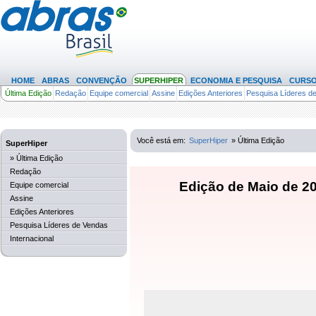
HOME
ABRAS
CONVENÇÃO
SUPERHIPER
ECONOMIA E PESQUISA
CURS
Última Edição
Redação
Equipe comercial
Assine
Edições Anteriores
Pesquisa Líderes d
(317)
Você está em:
SuperHiper
» Última Edição
SuperHiper
» Última Edição
Redação
Edição de Maio de 20
Equipe comercial
Assine
Edições Anteriores
Pesquisa Líderes de Vendas
Internacional