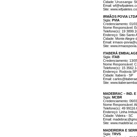
Cidade: Urussanga- S
Email: wf@wfpaletes.c
Site: www.wfpaletes.c
IRMÃOS POVIA LTD
Sigla:
PVIA
Credenciamento: 01/0
Nome Responsável: E
Telefone(s): 19 3899.
Endereço: Sitio Santo A
Cidade: Monte Alegre d
Email: irmaos-povia@u
Site: www.irmaospovi
ITABERÁ EMBALAGE
Sigla:
ITAB
Credenciamento: 13/0
Nome Responsável: Ca
Telefone(s): 15 3562.
Endereço: Rodovia SP
Cidade: Itaberá - SP
Email: carlos@itaber
Site: www.itaberaemba
MADEBRAC – IND. E
Sigla:
MCBR
Credenciamento: 06/0
Nome Responsável: Aln
Telefone(s): 49 99116
Endereço: Linha Imbui
Cidade: Videira - SC
Email: madebrac@gma
Site: www.madebrac.c
MADEIREIRA E SER
Sigla:
TRVS