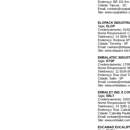
Endereço: BR 101 Km 1
Cidade: Tijucas - SC
Email: contato@cpapal
Site: www.cpapaletes.
ELOPACK INDUSTRI
Sigla:
ELOP
Credenciamento: 01/0
Nome Responsável: Ca
Telefone(s): 14 3656-
Endereço: Rodovia SP
Cidade: Torrinha - SP
Email: caetano@elopac
Site: www.elopack.ind.
EMBALATEC INDUST
Sigla:
ETSP
Credenciamento: 17/0
Nome Responsável: Ma
Telefone(s): 11 5534.0
Endereço: Rua José Ta
Cidade: Salto - SP
Email: contato@embal
Site: www.embalatec.c
EMBALET IND. E C
Sigla:
EBLT
Credenciamento: 10/0
Nome Responsável: Ni
Telefone(s): 14 3285.1
Endereço: Rod. Cabrál
Cidade: Cabrália Paulis
Email: embalet@embal
Site: www.embalet.com
EUCAMAD EUCALIPT