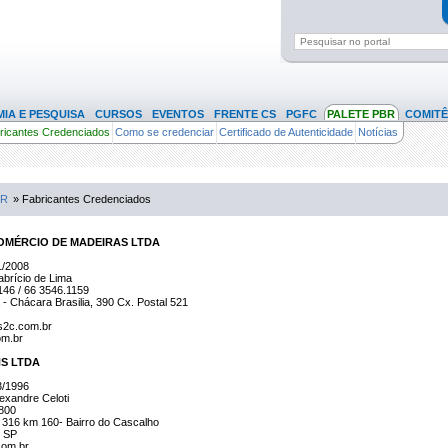
IA E PESQUISA
CURSOS
EVENTOS
FRENTE CS
PGFC
PALETE PBR
COMITÊ
ricantes Credenciados
Como se credenciar
Certificado de Autenticidade
Notícias
BR
» Fabricantes Credenciados
COMÉRCIO DE MADEIRAS LTDA
1/2008
brício de Lima
146 / 66 3546.1159
 - Chácara Brasilia, 390 Cx. Postal 521
s2c.com.br
om.br
S LTDA
3/1996
xandre Celoti
9800
316 km 160- Bairro do Cascalho
- SP
com.br