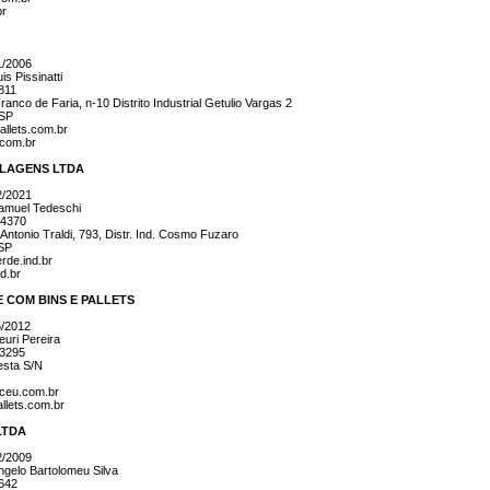
br
1/2006
s Pissinatti
811
anco de Faria, n-10 Distrito Industrial Getulio Vargas 2
 SP
llets.com.br
.com.br
LAGENS LTDA
2/2021
amuel Tedeschi
 4370
Antonio Traldi, 793, Distr. Ind. Cosmo Fuzaro
SP
rde.ind.br
d.br
E COM BINS E PALLETS
5/2012
uri Pereira
-3295
esta S/N
tceu.com.br
allets.com.br
LTDA
2/2009
gelo Bartolomeu Silva
0642