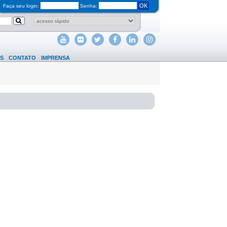
OK
Faça seu login:
Senha:
S
CONTATO
IMPRENSA