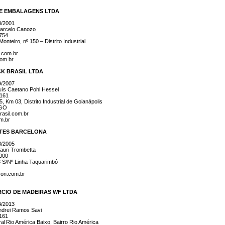
DE EMBALAGENS LTDA
8/2001
arcelo Canozo
4754
onteiro, nº 150 – Distrito Industrial
s.com.br
com.br
CK BRASIL LTDA
9/2007
ís Caetano Pohl Hessel
3161
Km 03, Distrito Industrial de Goianápolis
 GO
asil.com.br
m.br
ETES BARCELONA
8/2005
uri Trombetta
8000
 S/Nº Linha Taquarimbó
con.com.br
RCIO DE MADEIRAS WF LTDA
4/2013
drei Ramos Savi
3161
l Rio América Baixo, Bairro Rio América