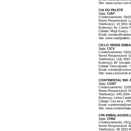
Site: www.cezan.com.
CIA DO PALETE
Sigla:
CIAP
Credenciamento: 06/0
Nome Responsável: Lui
Telefone(s): 19 3831.3
Endereço: Av. Carlos Fr
Cidade: Mogi Guaçu -
Email: vendas@ciadopa
Site: www.ciadopallets
CICLO VERDE EMBA
Sigla:
CICV
Credenciamento: 03/0
Nome Responsável: S
Telefone(s): (19) 3583
Endereço: AV. Geraldo 
Cidade: Descalvado - 
Email: contato@ciclove
Site: www.cicloverde.in
CONTINENTAL IND. 
Sigla:
CONT
Credenciamento: 11/0
Nome Responsável: Ne
Telefone(s): 045.3266
Endereço: Linha Cataf
Cidade: Céu Azul – PR
Email: continental@ne
Site: www.continentalp
CPA EMBALAGENS 
Sigla:
CPAE
Credenciamento: 03/1
Nome Responsável: Ân
Telefone(s): 48 3263.