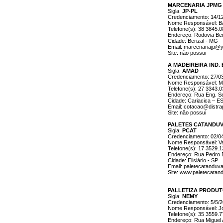
MARCENARIA JPMG
Sigla:
JP-PL
Credenciamento: 14/1
Nome Responsável: Bá
Telefone(s): 38 3845.
Endereço: Rodovia Ber
Cidade: Berizal - MG
Email: marcenariajp@
Site: não possui
A MADEIREIRA IND. 
Sigla:
AMAD
Credenciamento: 27/0
Nome Responsável: M
Telefone(s): 27 3343.
Endereço: Rua Eng. Se
Cidade: Cariacica – E
Email: cotacao@distrap
Site: não possui
PALETES CATANDUVA
Sigla:
PCAT
Credenciamento: 02/0
Nome Responsável: Val
Telefone(s): 17 3529.
Endereço: Rua Pedro Di
Cidade: Elisiário - SP
Email: paletecatandu
Site: www.paletecatan
PALLETIZA PRODUT
Sigla:
NEMY
Credenciamento: 5/5/
Nome Responsável: J
Telefone(s): 35 3559.
Endereço: Rua Miguel 