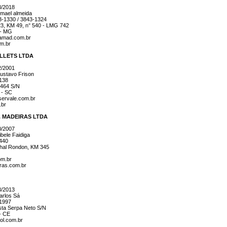
8/2018
mael almeida
43-1330 / 3843-1324
3, KM 49, n° 540 - LMG 742
 - MG
amad.com.br
m.br
ALLETS LTDA
2/2001
stavo Frison
0138
464 S/N
 - SC
servale.com.br
.br
M. MADEIRAS LTDA
0/2007
bele Faidiga
2440
hal Rondon, KM 345
om.br
iras.com.br
8/2013
rlos Sá
.1997
sta Serpa Neto S/N
- CE
ol.com.br