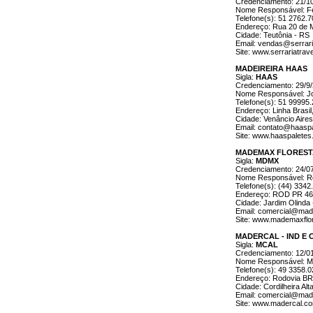
Credenciamento: 21/1
Nome Responsável: Fe
Telefone(s): 51 2762.
Endereço: Rua 20 de M
Cidade: Teutônia - RS
Email: vendas@serrar
Site: www.serrariatra
MADEIREIRA HAAS
Sigla:
HAAS
Credenciamento: 29/9
Nome Responsável: Jo
Telefone(s): 51 99995
Endereço: Linha Brasil, 
Cidade: Venâncio Aires
Email: contato@haaspa
Site: www.haaspaletes
MADEMAX FLOREST
Sigla:
MDMX
Credenciamento: 24/0
Nome Responsável: Rom
Telefone(s): (44) 3342
Endereço: ROD PR 464
Cidade: Jardim Olinda
Email: comercial@mad
Site: www.mademaxflor
MADERCAL - IND E 
Sigla:
MCAL
Credenciamento: 12/0
Nome Responsável: Mi
Telefone(s): 49 3358.
Endereço: Rodovia BR
Cidade: Cordilheira Alt
Email: comercial@mad
Site: www.madercal.co