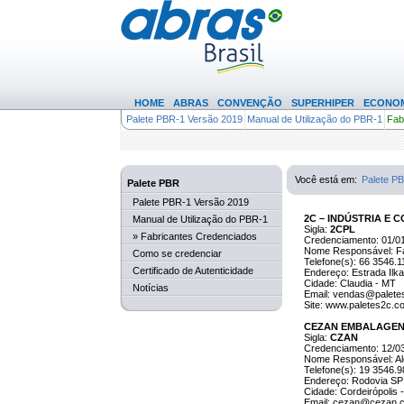
HOME
ABRAS
CONVENÇÃO
SUPERHIPER
ECONOM
Palete PBR-1 Versão 2019
Manual de Utilização do PBR-1
Fab
(83)
Você está em:
Palete P
Palete PBR
Palete PBR-1 Versão 2019
2C – INDÚSTRIA E 
Manual de Utilização do PBR-1
Sigla:
2CPL
» Fabricantes Credenciados
Credenciamento: 01/0
Nome Responsável: Fa
Como se credenciar
Telefone(s): 66 3546.1
Certificado de Autenticidade
Endereço: Estrada Ilka
Cidade: Claudia - MT
Notícias
Email: vendas@palete
Site: www.paletes2c.c
CEZAN EMBALAGEN
Sigla:
CZAN
Credenciamento: 12/0
Nome Responsável: Ale
Telefone(s): 19 3546.
Endereço: Rodovia SP 
Cidade: Cordeirópolis 
Email: cezan@cezan.