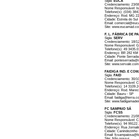
Sigla:
EUCA
Credenciamento: 23/0
Nome Responsável: Is
Telefone(s): (034) 38
Endereço: Rod. MG 22
Cidade: Estrela do Sul
Email: comercial@euc
Site: www.eucamad.co
F. L. FÁBRICA DE P
Sigla:
SERV
Credenciamento: 18/1
Nome Responsável: Gu
Telefone(s): 49 3435.
Endereço: BR 282 KM 
Cidade: Ponte Serrada
Email: ponteserrada@
Site: www.servale.com
FAIDIGA IND. E CO
Sigla:
FAID
Credenciamento: 30/1
Nome Responsável: Ci
Telefone(s): 14 3109.
Endereço: Rod. Marec
Cidade: Bauru - SP
Email: faidiga@terra.c
Site: www.faidigamade
FC SAMPAIO SÁ
Sigla:
FCSS
Credenciamento: 21/0
Nome Responsável: Ca
Telefone(s): 94 99122
Endereço: Rua Jornali
Cidade: Canindezinho 
Email: fcsampaiosa@b
Site: Não possui