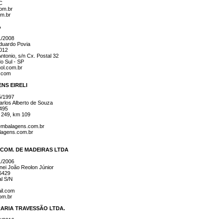
C
om.br
om.br
A
1/2008
duardo Povia
1012
ntonio, s/n Cx. Postal 32
o Sul - SP
ol.com.br
a.com
NS EIRELI
5/1997
rlos Alberto de Souza
1495
 249, km 109
aembalagens.com.br
lagens.com.br
 COM. DE MADEIRAS LTDA
1/2006
ei João Reolon Júnior
.6429
al S/N
il.com
om.br
RARIA TRAVESSÃO LTDA.