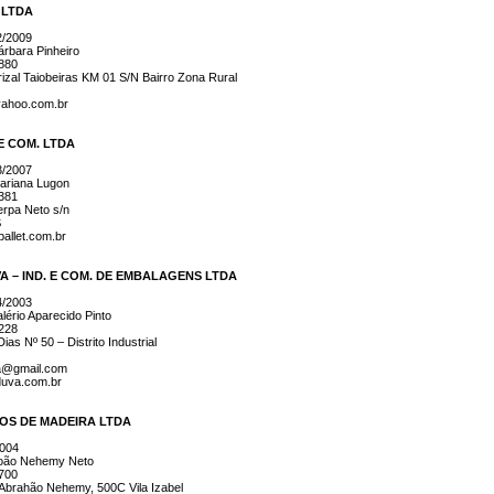
 LTDA
2/2009
rbara Pinheiro
0880
izal Taiobeiras KM 01 S/N Bairro Zona Rural
yahoo.com.br
E COM. LTDA
3/2007
ariana Lugon
0381
rpa Neto s/n
S
allet.com.br
 – IND. E COM. DE EMBALAGENS LTDA
4/2003
ério Aparecido Pinto
1228
as Nº 50 – Distrito Industrial
va@gmail.com
duva.com.br
OS DE MADEIRA LTDA
2004
oão Nehemy Neto
7700
Abrahão Nehemy, 500C Vila Izabel