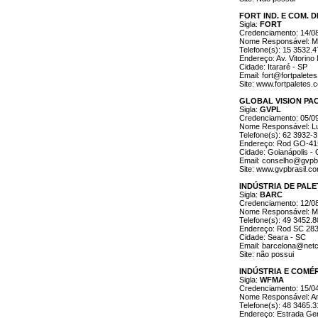
FORT IND. E COM. 
Sigla:
FORT
Credenciamento: 14/0
Nome Responsável: M
Telefone(s): 15 3532.
Endereço: Av. Vitorino M
Cidade: Itararé - SP
Email: fort@fortpalete
Site: www.fortpaletes.
GLOBAL VISION PA
Sigla:
GVPL
Credenciamento: 05/0
Nome Responsável: Lu
Telefone(s): 62 3932-
Endereço: Rod GO-415, 
Cidade: Goianápolis -
Email: conselho@gvpbr
Site: www.gvpbrasil.co
INDÚSTRIA DE PAL
Sigla:
BARC
Credenciamento: 12/0
Nome Responsável: Ma
Telefone(s): 49 3452.
Endereço: Rod SC 283
Cidade: Seara - SC
Email: barcelona@net
Site: não possui
INDÚSTRIA E COMÉ
Sigla:
WFMA
Credenciamento: 15/0
Nome Responsável: An
Telefone(s): 48 3465.
Endereço: Estrada Gera