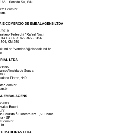
65 – Sentido Sul, S/N
etes.com.br
com.
A E COMERCIO DE EMBALAGENS LTDA
1/2019
etano Tedeschi / Rafael Nuci
3014 / 3656-3182 / 3656-3156
 304, KM 250
k.ind.br / vendas2@elopack.ind.br
br
RIAL LTDA
8/1995
rco Almeida de Souza
003
ciano Flores, 440
atec.com.br
om.br
OM. EMBALAGENS
3/2003
valdo Betoni
177
ia Paulista à Floresta Km 1,5 Fundos
ta - SP
et.com.br
.br
O MADEIRAS LTDA