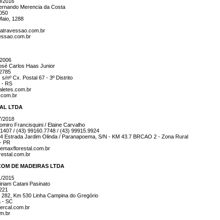
0/2016
rnando Merencia da Costa
7050
aio, 1288
iatravessao.com.br
vessao.com.br
/2006
sé Carlos Haas Junior
.2785
s/nº Cx. Postal 67 - 3º Distrito
 - RS
letes.com.br
.com.br
AL LTDA
7/2018
iro Francisquini / Elaine Carvalho
.1407 / (43) 99160.7748 / (43) 99915.9924
 Estrada Jardim Olinda / Paranapoema, S/N - KM 43.7 BRCAO 2 - Zona Rural
 - PR
emaxflorestal.com.br
estal.com.br
COM DE MADEIRAS LTDA
1/2015
riam Catani Pasinato
0221
 282, Km 530 Linha Campina do Gregório
a - SC
ercal.com.br
m.br