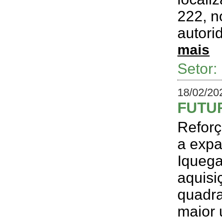
222, n
autori
mais
Setor
18/02/20
FUTUR
Reforç
a expa
Iquega
aquisi
quadra
maior 