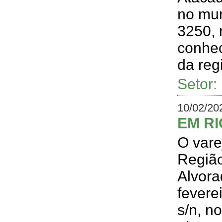
no mun
3250, 
conhec
da reg
Setor
10/02/20
EM RI
O vare
Região
Alvora
fevere
s/n, n