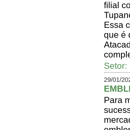
filial
Tupanc
Essa c
que é
Atacad
comple
Setor
29/01/20
EMBL
Para m
sucess
mercad
emblem