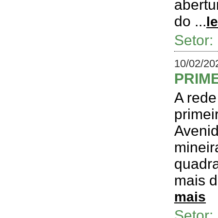
abertu
do ...
l
Setor
10/02/20
PRIM
A rede
primei
Avenid
mineir
quadra
mais d
mais
Setor