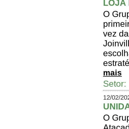
LOJA 
O Grup
primei
vez da
Joinvi
escolh
estrat
mais
Setor
12/02/20
UNID
O Grup
Atacad