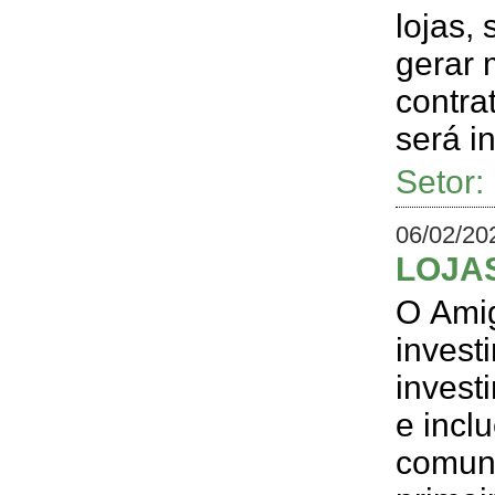
lojas,
gerar 
contra
será i
Setor
06/02/20
LOJA
O Amig
invest
invest
e incl
comuni