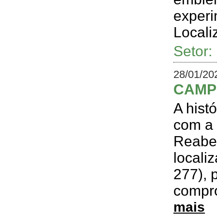
experi
Locali
Setor
28/01/20
CAMP
A hist
com a 
Reaber
locali
277), 
compro
mais