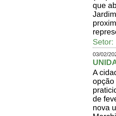
que ab
Jardim
proxim
repres
Setor
03/02/20
UNID
A cida
opção 
pratic
de fev
nova u