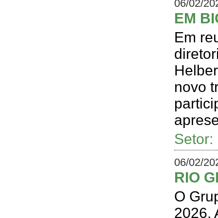
06/02/20
EM BI
Em reu
direto
Helber
novo t
parti
aprese
Setor
06/02/20
RIO 
O Gru
2026. 