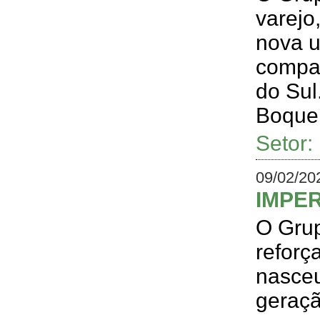
varejo
nova u
compan
do Sul
Boquei
Setor
09/02/20
IMPER
O Grup
reforç
nasceu
geraçã