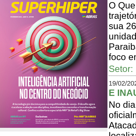
O Quei
trajet
sua 26
unidad
Paraib
foco e
Setor
19/02/20
E IN
No dia
oficia
Atacad
locali