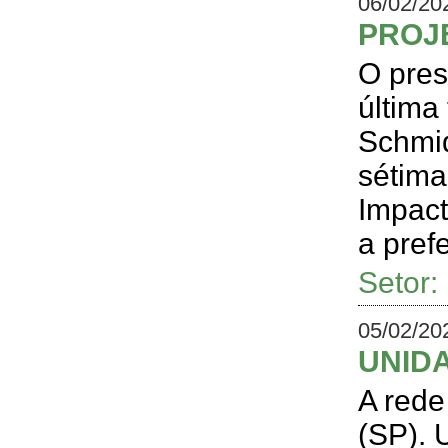
06/02/20
PROJ
O pres
última
Schmid
sétima
Impact
a pref
Setor
05/02/20
UNID
A rede
(SP). 