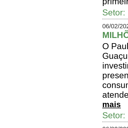
primeir
Setor
06/02/20
MILHÕ
O Paul
Guaçu 
invest
presen
consum
atende
mais
Setor