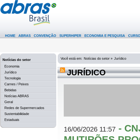
HOME
ABRAS
CONVENÇÃO
SUPERHIPER
ECONOMIA E PESQUISA
CURS
Você está em:
Notícias do setor »
Jurídico
Notícias do setor
Economia
JURÍDICO
Jurídico
Tecnologia
Carnes / Peixes
Bebidas
Notícias ABRAS
Geral
Redes de Supermercados
Sustentabilidade
Estaduais
-
CN
16/06/2026 11:57
MUTIRÕES PROC