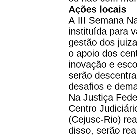
Ações locais
A
III Semana Na
instituída para v
gestão dos juiz
o apoio dos cent
inovação e esco
serão descentra
desafios e dema
Na
Justiça Fede
Centro Judiciári
(Cejusc-Rio) re
disso, serão re