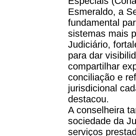
Especiais (Cona
Esmeraldo, a S
fundamental par
sistemas mais p
Judiciário, fort
para dar visibil
compartilhar exp
conciliação e re
jurisdicional ca
destacou.
A conselheira t
sociedade da Ju
serviços presta