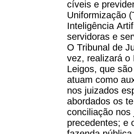
cíveis e previd
Uniformização (
Inteligência Art
servidoras e se
O
Tribunal de J
vez, realizará o
Leigos, que são
atuam como auxi
nos juizados es
abordados os te
conciliação nos 
precedentes; e o
fazenda pública