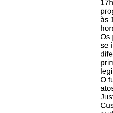
17h
pro
às 
hor
Os
se 
dif
pri
leg
O f
ato
Jus
Cus