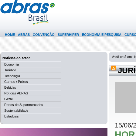
HOME
ABRAS
CONVENÇÃO
SUPERHIPER
ECONOMIA E PESQUISA
CURS
Você está em:
N
Notícias do setor
Economia
JUR
Jurídico
Tecnologia
Carnes / Peixes
Bebidas
Notícias ABRAS
Geral
Redes de Supermercados
Sustentabilidade
Estaduais
15/06/
HOR