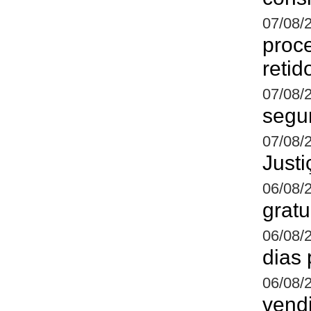
07/08/
proc
retid
07/08/
segun
07/08/
Justi
06/08/
gratu
06/08/
dias
06/08/
vend