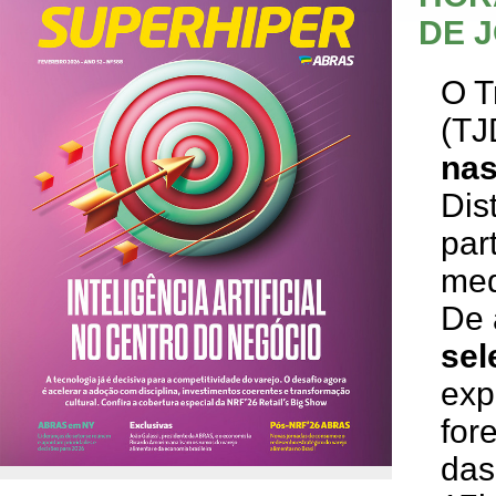
DE 
O T
(TJ
nas
Dis
par
med
De 
se
exp
for
das