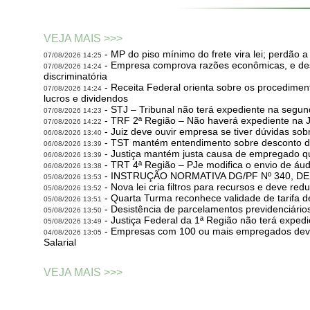
VEJA MAIS >>>
- MP do piso mínimo do frete vira lei; perdão 
07/08/2026 14:25
- Empresa comprova razões econômicas, e de
07/08/2026 14:24
discriminatória
- Receita Federal orienta sobre os procedimen
07/08/2026 14:24
lucros e dividendos
- STJ – Tribunal não terá expediente na segund
07/08/2026 14:23
- TRF 2ª Região – Não haverá expediente na Ju
07/08/2026 14:22
- Juiz deve ouvir empresa se tiver dúvidas sobr
06/08/2026 13:40
- TST mantém entendimento sobre desconto de
06/08/2026 13:39
- Justiça mantém justa causa de empregado q
06/08/2026 13:39
- TRT 4ª Região – PJe modifica o envio de áudi
06/08/2026 13:38
- INSTRUÇÃO NORMATIVA DG/PF Nº 340, DE
05/08/2026 13:53
- Nova lei cria filtros para recursos e deve red
05/08/2026 13:52
- Quarta Turma reconhece validade de tarifa d
05/08/2026 13:51
- Desistência de parcelamentos previdenciário
05/08/2026 13:50
- Justiça Federal da 1ª Região não terá expedi
05/08/2026 13:49
- Empresas com 100 ou mais empregados devem
04/08/2026 13:05
Salarial
VEJA MAIS >>>