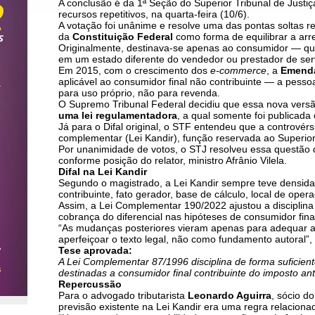
A conclusão é da 1ª Seção do Superior Tribunal de Justiç
recursos repetitivos, na quarta-feira (10/6).
A votação foi unânime e resolve uma das pontas soltas ref
da
Constituição Federal
como forma de equilibrar a arr
Originalmente, destinava-se apenas ao consumidor — qu
em um estado diferente do vendedor ou prestador de serv
Em 2015, com o crescimento dos
e-commerce
, a
Emenda
aplicável ao consumidor final não contribuinte — a pessoa
para uso próprio, não para revenda.
O Supremo Tribunal Federal decidiu que essa nova versã
uma lei regulamentadora
, a qual somente foi publicad
Já para o Difal original, o STF entendeu que a controvérsi
complementar (Lei Kandir), função reservada ao Superior 
Por unanimidade de votos, o STJ resolveu essa questão 
conforme posição do relator, ministro Afrânio Vilela.
Difal na Lei Kandir
Segundo o magistrado, a Lei Kandir sempre teve densidade
contribuinte, fato gerador, base de cálculo, local de opera
Assim, a Lei Complementar 190/2022 ajustou a disciplin
cobrança do diferencial nas hipóteses de consumidor final
“As mudanças posteriores vieram apenas para adequar a
aperfeiçoar o texto legal, não como fundamento autoral”, c
Tese aprovada:
A Lei Complementar 87/1996 disciplina de forma suficie
destinadas a consumidor final contribuinte do imposto a
Repercussão
Para o advogado tributarista
Leonardo Aguirra
, sócio d
previsão existente na Lei Kandir era uma regra relacionad