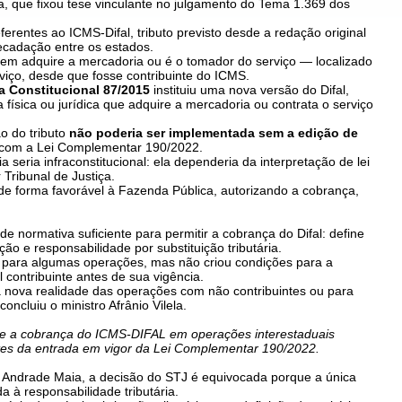
a, que fixou tese vinculante no julgamento do Tema 1.369 dos
erentes ao ICMS-Difal, tributo previsto desde a redação original
ecadação entre os estados.
em adquire a mercadoria ou é o tomador do serviço — localizado
iço, desde que fosse contribuinte do ICMS.
 Constitucional 87/2015
instituiu uma nova versão do Difal,
 física ou jurídica que adquire a mercadoria ou contrata o serviço
o do tributo
não poderia ser implementada sem a edição de
a com a Lei Complementar 190/2022.
a seria infraconstitucional: ela dependeria da interpretação de lei
Tribunal de Justiça.
de forma favorável à Fazenda Pública, autorizando a cobrança,
 normativa suficiente para permitir a cobrança do Difal: define
ção e responsabilidade por substituição tributária.
a para algumas operações, mas não criou condições para a
 contribuinte antes de sua vigência.
 nova realidade das operações com não contribuintes ou para
oncluiu o ministro Afrânio Vilela.
nte a cobrança do ICMS-DIFAL em operações interestaduais
ntes da entrada em vigor da Lei Complementar 190/2022.
o Andrade Maia, a decisão do STJ é equivocada porque a única
a à responsabilidade tributária.