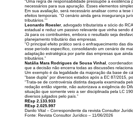
“Uma regra de responsabilidade pressupõe a existência pré
necessários para sua apuração. Esses elementos simples
Em sua avaliação, será necessário analisar como a tese 
efeitos temporais. “O cenário ainda gera insegurança jur
tributários.””
Leonardo Roesler
, advogado tributarista e sócio do R
estadual e reduz um passivo relevante que vinha sendo di
Já para os contribuintes, embora o resultado seja desfav
planejamento tributário das empresas.
“O principal efeito prático será o enfraquecimento das dis
esse período específico, consolidando um cenário de mai
adaptação estratégica por parte das empresas que aind
tributários.”
Natália Mara Rodrigues de Sousa Vinhal
, coordenador
que a decisão não encerra todas as discussões relacion
Um exemplo é da legalidade da majoração da base de cál
“base dupla” por diversos estados após a EC 87/2015, por 
“Trata-se de controvérsia distinta daquela examinada pe
redação então vigente, não autorizava a exigência do Dif
situação que somente veio a ser disciplinada pela LC 19
diversos julgados pelo país.”
REsp 2.133.933
REsp 2.025.997
Danilo Vital – Correspondente da revista Consultor Jurídi
Fonte: Revista Consultor Jurídico – 11/06/2026