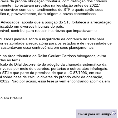
via da própria obrigação tributária, com definição dos critérios
mente não estavam previstos na legislação antes de 2022.”
irá conviver com os entendimentos do STF e quais serão seus
ídica e, provavelmente, dará origem a novos contenciosos
CA Advogados, aponta que a posição do STJ fortalece a arrecadação
scutido em diversos tribunais do país.
orável, contribui para reduzir incertezas que impactavam o
cussões judiciais sobre a ilegalidade da cobrança do Difal para
or estabilidade arrecadatória para os estados e de necessidade de
a sustentavam essa controvérsia em seus planejamentos
a na área tributária do Rolim Goulart Cardoso Advogados, avisa
adas ao tema.
culo do Difal decorrente da adoção da chamada sistemática da
vezes por meio de decretos, portarias e outros atos infralegais.
lo STJ e que parte da premissa de que a LC 87/1996, em sua
al sobre base de cálculo diversa do próprio valor da operação,
0/2022. Não por acaso, essa tese já vem encontrando acolhida em
co em Brasília.
Enviar para um amigo