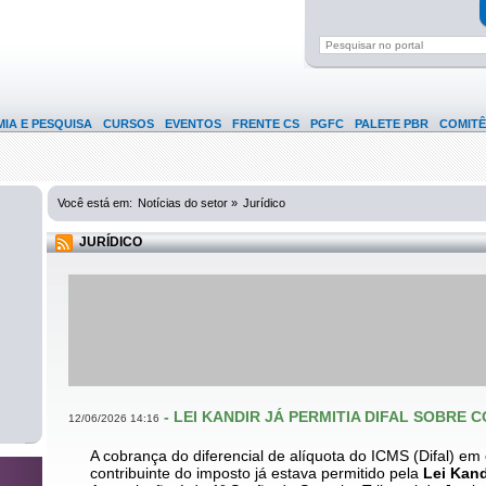
IA E PESQUISA
CURSOS
EVENTOS
FRENTE CS
PGFC
PALETE PBR
COMITÊ
Você está em:
Notícias do setor »
Jurídico
JURÍDICO
-
LEI KANDIR JÁ PERMITIA DIFAL SOBRE 
12/06/2026 14:16
A cobrança do diferencial de alíquota do ICMS (Difal) em
contribuinte do imposto já estava permitido pela
Lei Kand