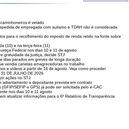
a caminhoneiros é vetado
spedida de empregada com autismo e TDAH não é considerada
tos para o recolhimento do imposto de renda retido na fonte sobre
a (10) e na terça-feira (11)
stiça Federal nos dias 10 e 11 de agosto
e gratuidade da justiça, decide STJ
 dias parados em greves de longa duração
ue vendia canetas emagrecedoras no trabalho
os e vídeos a partir de 14 de agosto. Veja como proceder.
 31 DE JULHO DE 2026
uzir ações no STJ
e adiantamento a depositante prevista em contrato
s (GFIP/SEFIP e GPS) já pode ser solicitada pelo e-CAC
ente nos dias 10 e 11 agosto
 atualizar informações para o 6º Relatório de Transparência