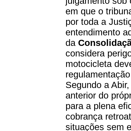
julgamento sob o
em que o tribun
por toda a Just
entendimento ad
da
Consolidaçã
considera perig
motocicleta dev
regulamentação
Segundo a Abir,
anterior do próp
para a plena efi
cobrança retroat
situações sem ex