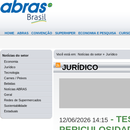
HOME
ABRAS
CONVENÇÃO
SUPERHIPER
ECONOMIA E PESQUISA
CURS
Você está em:
Notícias do setor »
Jurídico
Notícias do setor
Economia
JURÍDICO
Jurídico
Tecnologia
Carnes / Peixes
Bebidas
Notícias ABRAS
Geral
Redes de Supermercados
Sustentabilidade
Estaduais
-
TE
12/06/2026 14:15
PERICULOSIDA