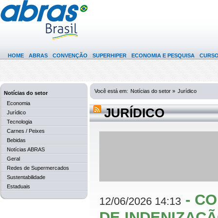
HOME
ABRAS
CONVENÇÃO
SUPERHIPER
ECONOMIA E PESQUISA
CURS
Você está em:
Notícias do setor »
Jurídico
Notícias do setor
Economia
JURÍDICO
Jurídico
Tecnologia
Carnes / Peixes
Bebidas
Notícias ABRAS
Geral
Redes de Supermercados
Sustentabilidade
Estaduais
-
CO
12/06/2026 14:13
DE INDENIZAÇ