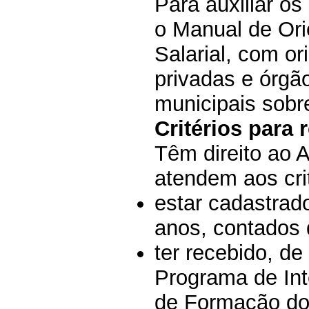
Para auxiliar o
o
Manual de Ori
Salarial
, com or
privadas e órgão
municipais sobr
Critérios para
Têm direito ao 
atendem aos crit
estar cadastrad
anos, contados 
ter recebido, d
Programa de Int
de Formação do 