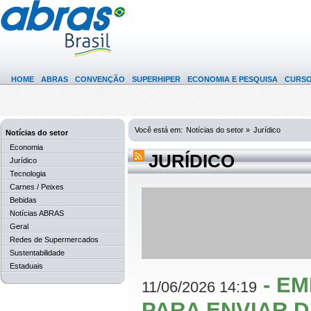
HOME
ABRAS
CONVENÇÃO
SUPERHIPER
ECONOMIA E PESQUISA
CURS
Você está em:
Notícias do setor »
Jurídico
Notícias do setor
Economia
JURÍDICO
Jurídico
Tecnologia
Carnes / Peixes
Bebidas
Notícias ABRAS
Geral
Redes de Supermercados
Sustentabilidade
Estaduais
-
EM
11/06/2026 14:19
PARA ENVIAR 