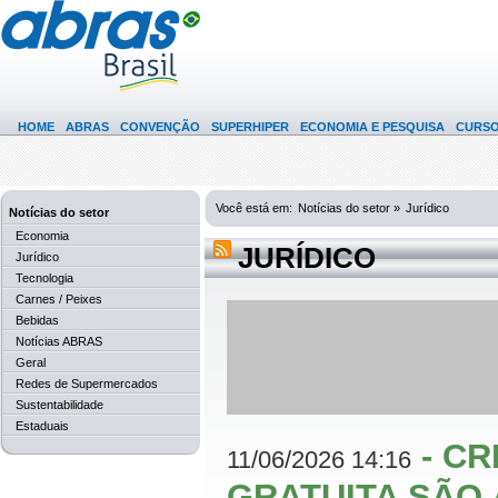
HOME
ABRAS
CONVENÇÃO
SUPERHIPER
ECONOMIA E PESQUISA
CURS
Você está em:
Notícias do setor »
Jurídico
Notícias do setor
Economia
JURÍDICO
Jurídico
Tecnologia
Carnes / Peixes
Bebidas
Notícias ABRAS
Geral
Redes de Supermercados
Sustentabilidade
Estaduais
-
CR
11/06/2026 14:16
GRATUITA SÃO