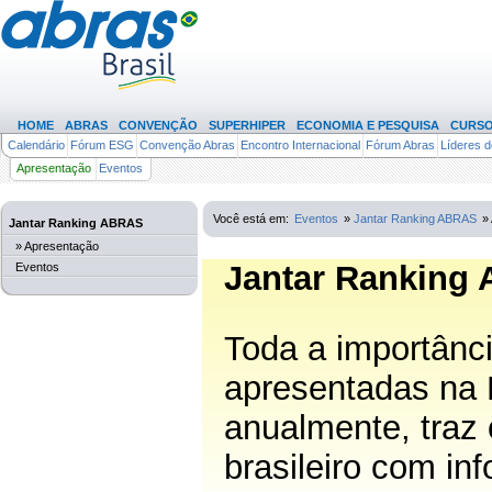
HOME
ABRAS
CONVENÇÃO
SUPERHIPER
ECONOMIA E PESQUISA
CURS
Calendário
Fórum ESG
Convenção Abras
Encontro Internacional
Fórum Abras
Líderes 
Apresentação
Eventos
(64)
Você está em:
Eventos
»
Jantar Ranking ABRAS
»
Jantar Ranking ABRAS
» Apresentação
Jantar Ranking
Eventos
Toda a importânc
apresentadas na
anualmente, traz
brasileiro com in