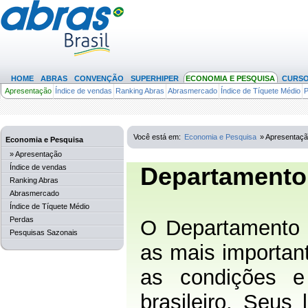
HOME
ABRAS
CONVENÇÃO
SUPERHIPER
ECONOMIA E PESQUISA
CURS
Apresentação
Índice de vendas
Ranking Abras
Abrasmercado
Índice de Tíquete Médio
P
(29)
Você está em:
Economia e Pesquisa
» Apresentaç
Economia e Pesquisa
» Apresentação
Departamento
Índice de vendas
Ranking Abras
Abrasmercado
Índice de Tíquete Médio
Perdas
O Departamento 
Pesquisas Sazonais
as mais importan
as condições e 
brasileiro. Seus