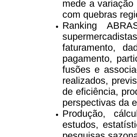
mede a variação 
com quebras regi
Ranking ABRAS
supermercadist
faturamento, da
pagamento, parti
fusões e associa
realizados, previ
de eficiência, pr
perspectivas da e
Produção, cálc
estudos, estatíst
pesquisas sazonai