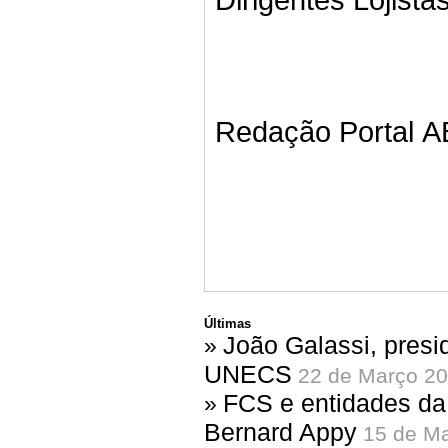
Dirigentes Lojista
Redação Portal 
Últimas
João Galassi, pres
»
UNECS
22 de Março 20
FCS e entidades da
»
Bernard Appy
15 de Ma