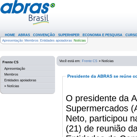
HOME
ABRAS
CONVENÇÃO
SUPERHIPER
ECONOMIA E PESQUISA
CURS
Apresentação
Membros
Entidades apoiadoras
Notícias
(439)
Você está em:
Frente CS
» Notícias
Frente CS
Apresentação
Membros
Presidente da ABRAS se reúne c
Entidades apoiadoras
» Notícias
O presidente da A
Supermercados (
Neto, participou 
(21) de reunião d