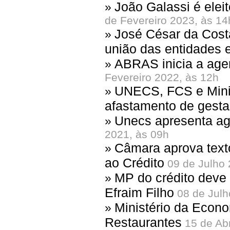
João Galassi é ele
»
de Fevereiro 2023, às 14
José César da Cost
»
união das entidades e
ABRAS inicia a age
»
Fevereiro 2022, às 12h
UNECS, FCS e Minis
»
afastamento de gesta
Unecs apresenta ag
»
2021, às 09h
Câmara aprova text
»
ao Crédito
09 de Julho 
MP do crédito deve
»
Efraim Filho
08 de Julh
Ministério da Econ
»
Restaurantes
15 de Abr