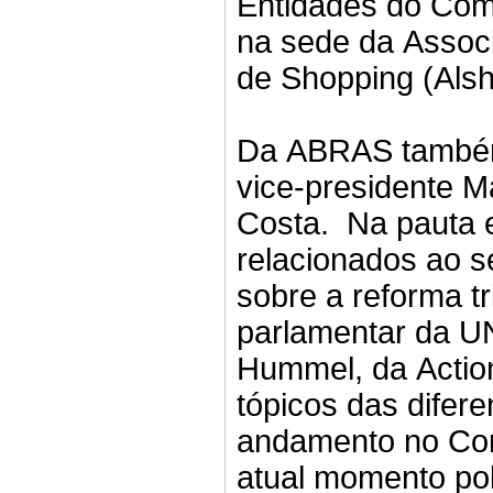
Entidades do Com
na sede da Associ
de Shopping (Alsho
Da ABRAS também 
vice-presidente M
Costa. Na pauta 
relacionados ao se
sobre a reforma tr
parlamentar da U
Hummel, da Action
tópicos das difer
andamento no Con
atual momento pol